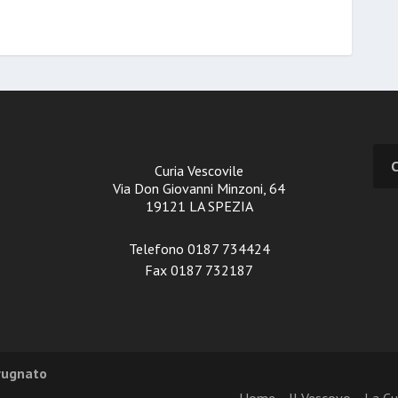
Curia Vescovile
Via Don Giovanni Minzoni, 64
19121 LA SPEZIA
Telefono 0187 734424
Fax 0187 732187
Brugnato
Home
Il Vescovo
La Cu