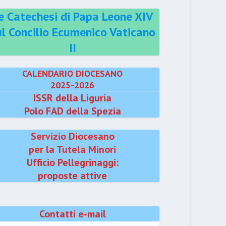
e Catechesi di Papa Leone XIV
ul Concilio Ecumenico Vaticano
II
CALENDARIO DIOCESANO
2025-2026
ISSR della Liguria
Polo FAD della Spezia
Servizio Diocesano
per la Tutela Minori
Ufficio Pellegrinaggi:
proposte attive
Contatti e-mail