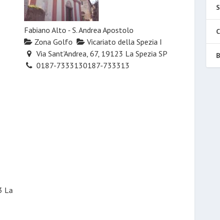
S
Fabiano Alto - S. Andrea Apostolo
C
Zona Golfo
Vicariato della Spezia I
Via Sant'Andrea, 67, 19123 La Spezia SP
B
0187-733313
0187-733313
3 La