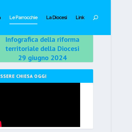
a
Le Parrocchie
La Diocesi
Link
Infografica della riforma
territoriale della Diocesi
29 giugno 2024
ESSERE CHIESA OGGI