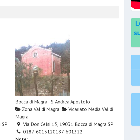
L
s
Bocca di Magra - S. Andrea Apostolo
Zona Val di Magra
Vicariato Media Val di
Magra
i SP
Via Don Celsi 13, 19031 Bocca di Magra SP
0187-601312
0187-601312
Note: