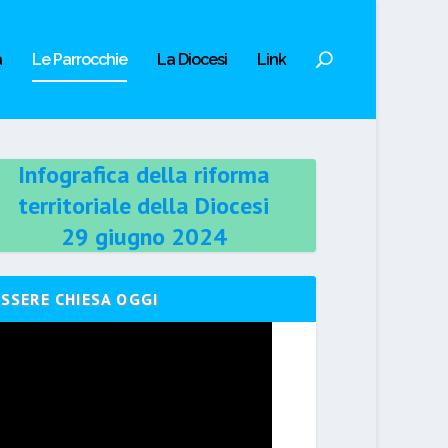
a
Le Parrocchie
La Diocesi
Link
Infografica della riforma
territoriale della Diocesi
29 giugno 2024
ESSERE CHIESA OGGI