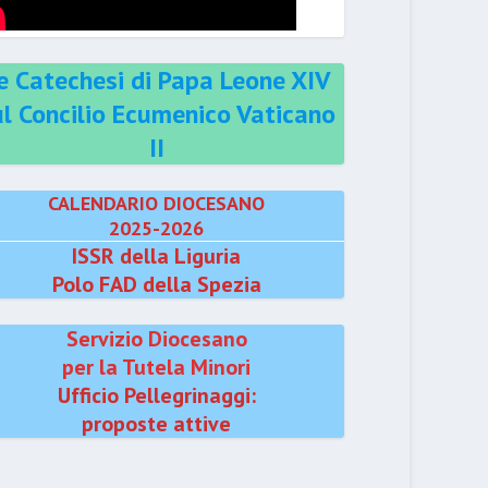
e Catechesi di Papa Leone XIV
ul Concilio Ecumenico Vaticano
II
CALENDARIO DIOCESANO
2025-2026
ISSR della Liguria
Polo FAD della Spezia
Servizio Diocesano
per la Tutela Minori
Ufficio Pellegrinaggi:
proposte attive