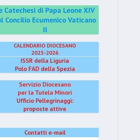
e Catechesi di Papa Leone XIV
ul Concilio Ecumenico Vaticano
II
CALENDARIO DIOCESANO
2025-2026
ISSR della Liguria
Polo FAD della Spezia
Servizio Diocesano
per la Tutela Minori
Ufficio Pellegrinaggi:
proposte attive
Contatti e-mail