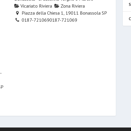
S
Vicariato Riviera
Zona Riviera
Piazza della Chiesa 1, 19011 Bonassola SP
C
0187-721069
0187-721069
-
SP