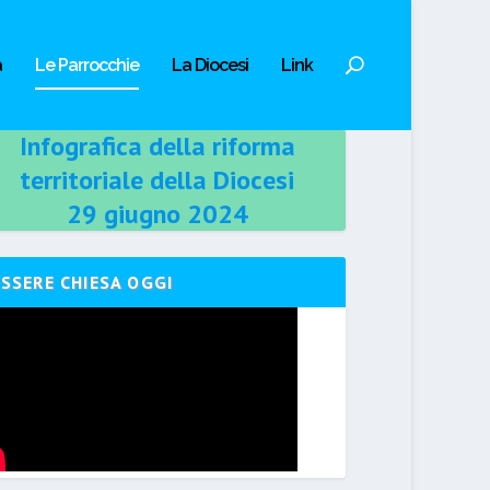
a
Le Parrocchie
La Diocesi
Link
Infografica della riforma
territoriale della Diocesi
29 giugno 2024
ESSERE CHIESA OGGI