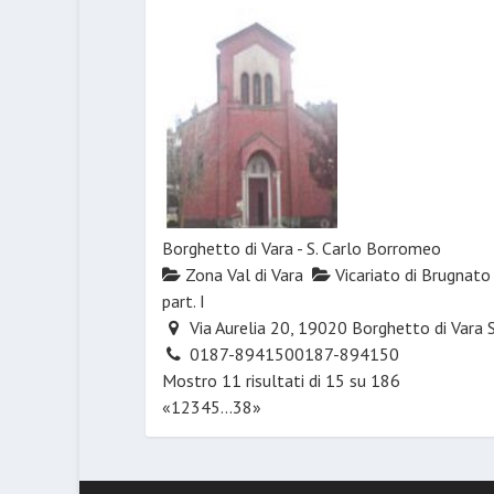
Borghetto di Vara - S. Carlo Borromeo
Zona Val di Vara
Vicariato di Brugnato 
part. I
Via Aurelia 20, 19020 Borghetto di Vara 
0187-894150
0187-894150
Mostro 11 risultati di 15 su 186
«
1
2
3
4
5
...
38
»