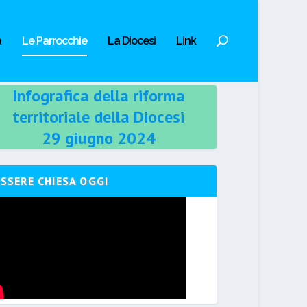
a
Le Parrocchie
La Diocesi
Link
Infografica della riforma
territoriale della Diocesi
29 giugno 2024
ESSERE CHIESA OGGI