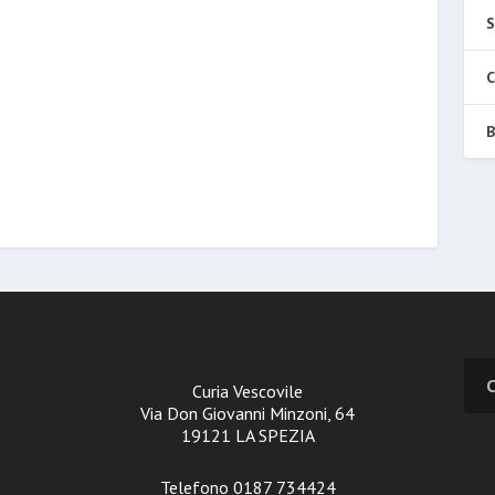
S
C
B
Curia Vescovile
Via Don Giovanni Minzoni, 64
19121 LA SPEZIA
Telefono 0187 734424