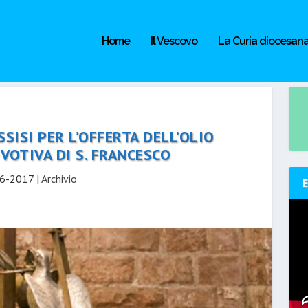
Home
Il Vescovo
La Curia diocesan
SISI PER L’OFFERTA DELL’OLIO
VOTIVA DI S. FRANCESCO
06-2017
|
Archivio