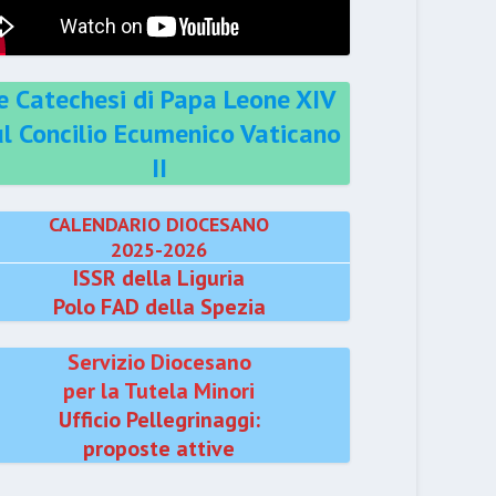
e Catechesi di Papa Leone XIV
ul Concilio Ecumenico Vaticano
II
CALENDARIO DIOCESANO
2025-2026
ISSR della Liguria
Polo FAD della Spezia
Servizio Diocesano
per la Tutela Minori
Ufficio Pellegrinaggi:
proposte attive