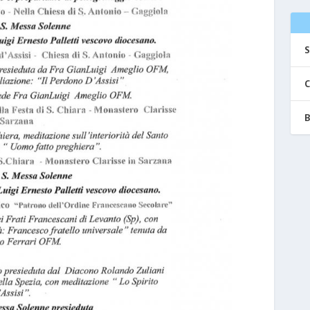
S
C
B