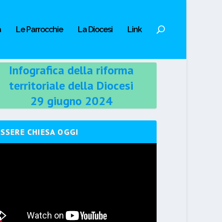
a
Le Parrocchie
La Diocesi
Link
Infografica della riforma
territoriale della Diocesi
29 giugno 2024
ESSERE CHIESA OGGI