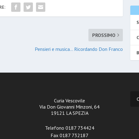
RE:
S
PROSSIMO
C
Pensieri e musica… Ricordando Don Franco
B
Curia Vescovile
Via Don Giovanni Minzoni, 64
19121 LA SPEZIA
Telefono 0187 734424
Fax 0187 732187