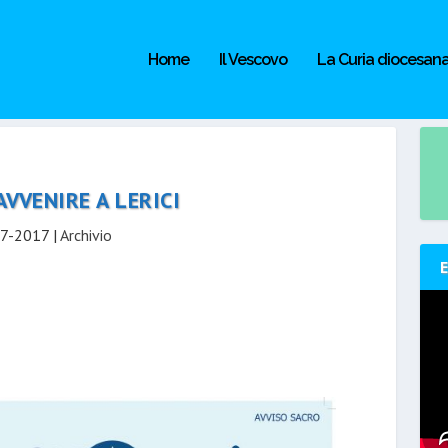
Home
Il Vescovo
La Curia diocesan
AVVENIRE A LERICI
07-2017
|
Archivio