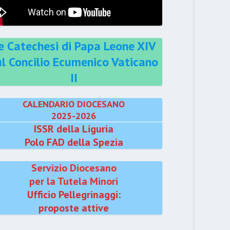
e Catechesi di Papa Leone XIV
ul Concilio Ecumenico Vaticano
II
CALENDARIO DIOCESANO
2025-2026
ISSR della Liguria
Polo FAD della Spezia
Servizio Diocesano
per la Tutela Minori
Ufficio Pellegrinaggi:
proposte attive