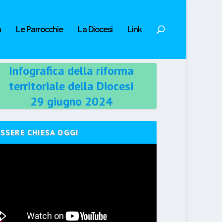
a
Le Parrocchie
La Diocesi
Link
Infografica della riforma
territoriale della Diocesi
29 giugno 2024
ESSERE CHIESA OGGI