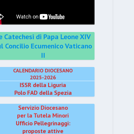
e Catechesi di Papa Leone XIV
ul Concilio Ecumenico Vaticano
II
CALENDARIO DIOCESANO
2025-2026
ISSR della Liguria
Polo FAD della Spezia
Servizio Diocesano
per la Tutela Minori
Ufficio Pellegrinaggi:
proposte attive