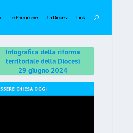
a
Le Parrocchie
La Diocesi
Link
Infografica della riforma
territoriale della Diocesi
29 giugno 2024
ESSERE CHIESA OGGI