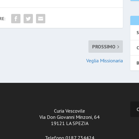
RE:
S
PROSSIMO
C
Veglia Missionaria
B
Curia Vescovile
Via Don Giovanni Minzoni, 64
19121 LA SPEZIA
Telefono 0187 734424