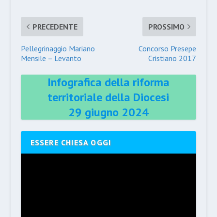
PRECEDENTE
PROSSIMO
Pellegrinaggio Mariano
Concorso Presepe
Mensile – Levanto
Cristiano 2017
Infografica della riforma
territoriale della Diocesi
29 giugno 2024
ESSERE CHIESA OGGI