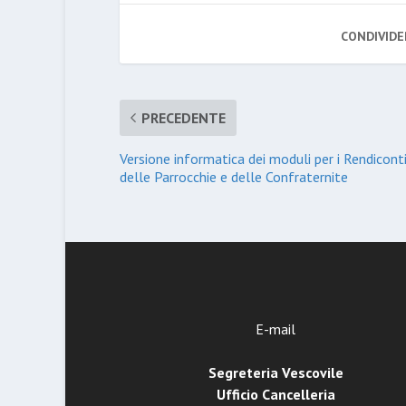
CONDIVIDE
PRECEDENTE
Versione informatica dei moduli per i Rendicont
delle Parrocchie e delle Confraternite
E-mail
Segreteria Vescovile
Ufficio Cancelleria