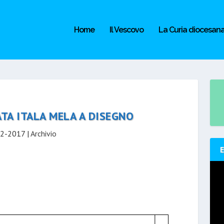
Home
Il Vescovo
La Curia diocesan
ATA ITALA MELA A DISEGNO
2-2017
|
Archivio