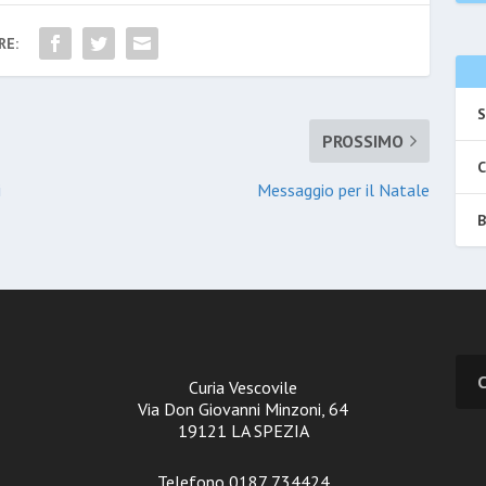
RE:
S
PROSSIMO
C
i
Messaggio per il Natale
B
Curia Vescovile
Via Don Giovanni Minzoni, 64
19121 LA SPEZIA
Telefono 0187 734424