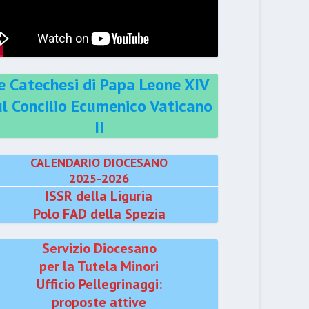
e Catechesi di Papa Leone XIV
ul Concilio Ecumenico Vaticano
II
CALENDARIO DIOCESANO
2025-2026
ISSR della Liguria
Polo FAD della Spezia
Servizio Diocesano
per la Tutela Minori
Ufficio Pellegrinaggi:
proposte attive