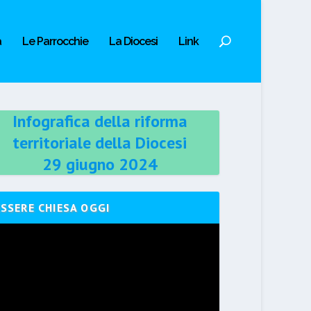
a
Le Parrocchie
La Diocesi
Link
Infografica della riforma
territoriale della Diocesi
29 giugno 2024
ESSERE CHIESA OGGI