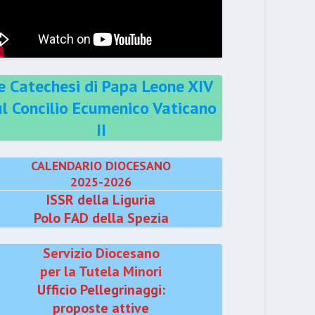
e Catechesi di Papa Leone XIV
ul Concilio Ecumenico Vaticano
II
CALENDARIO DIOCESANO
2025-2026
ISSR della Liguria
Polo FAD della Spezia
Servizio Diocesano
per la Tutela Minori
Ufficio Pellegrinaggi:
proposte attive