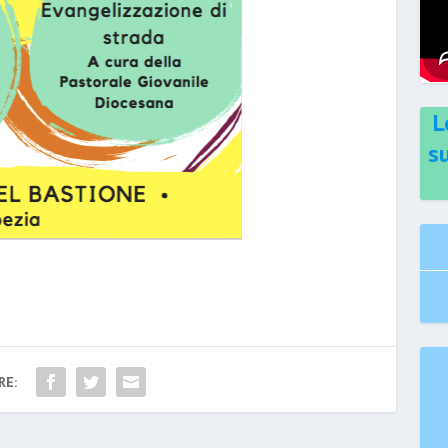
L
s
RE: