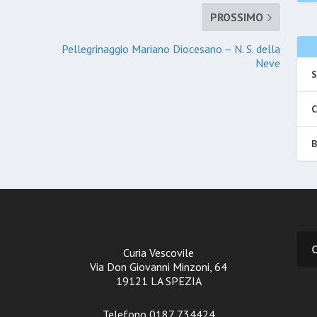
PROSSIMO
Pellegrinaggio Mariano Diocesano – N. S. della
Neve
S
C
B
Curia Vescovile
Via Don Giovanni Minzoni, 64
19121 LA SPEZIA
Telefono 0187 734424