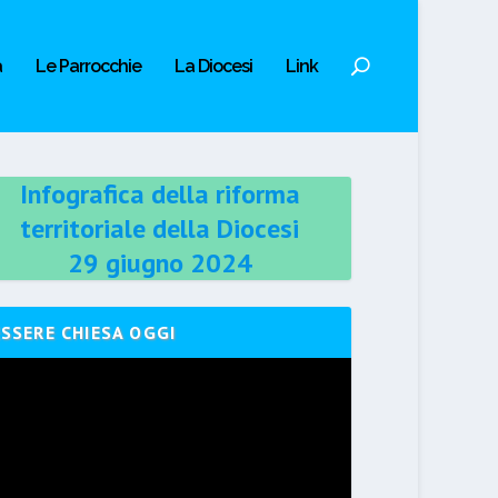
a
Le Parrocchie
La Diocesi
Link
Infografica della riforma
territoriale della Diocesi
29 giugno 2024
ESSERE CHIESA OGGI