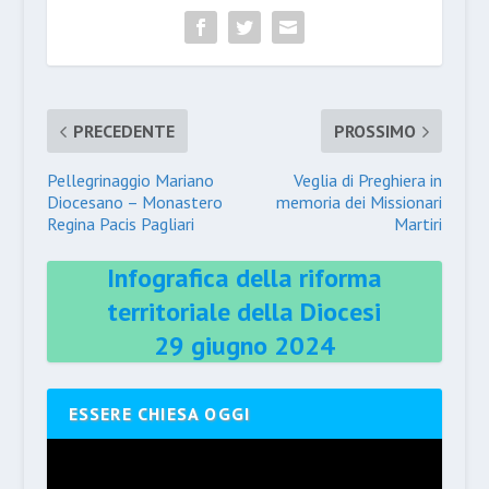
PRECEDENTE
PROSSIMO
Pellegrinaggio Mariano
Veglia di Preghiera in
Diocesano – Monastero
memoria dei Missionari
Regina Pacis Pagliari
Martiri
Infografica della riforma
territoriale della Diocesi
29 giugno 2024
ESSERE CHIESA OGGI