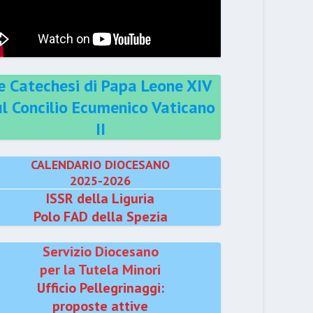
e Catechesi di Papa Leone XIV
ul Concilio Ecumenico Vaticano
II
CALENDARIO DIOCESANO
2025-2026
ISSR della Liguria
Polo FAD della Spezia
Servizio Diocesano
per la Tutela Minori
Ufficio Pellegrinaggi:
proposte attive