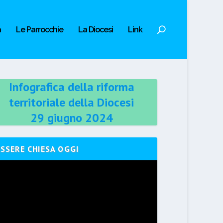
a
Le Parrocchie
La Diocesi
Link
Infografica della riforma
territoriale della Diocesi
29 giugno 2024
ESSERE CHIESA OGGI