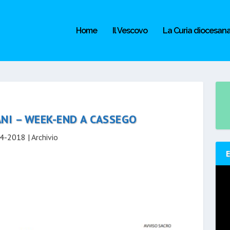
Home
Il Vescovo
La Curia diocesan
NI – WEEK-END A CASSEGO
4-2018
|
Archivio