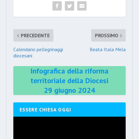
PRECEDENTE
PROSSIMO
Calendario pellegrinaggi
Beata Itala Mela
diocesani
Infografica della riforma
territoriale della Diocesi
29 giugno 2024
ESSERE CHIESA OGGI