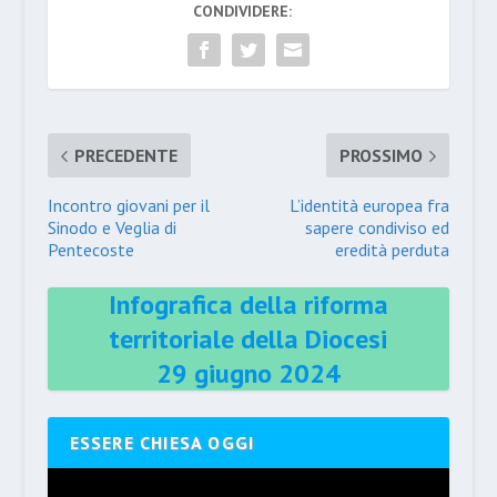
CONDIVIDERE:
PRECEDENTE
PROSSIMO
Incontro giovani per il
L’identità europea fra
Sinodo e Veglia di
sapere condiviso ed
Pentecoste
eredità perduta
Infografica della riforma
territoriale della Diocesi
29 giugno 2024
ESSERE CHIESA OGGI