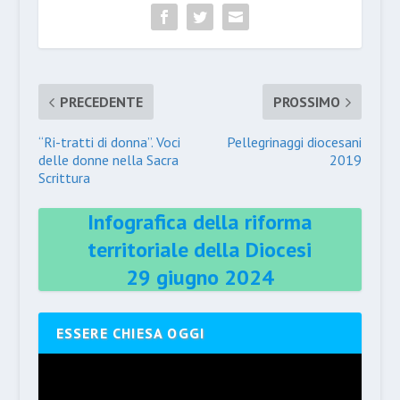
PRECEDENTE
PROSSIMO
“Ri-tratti di donna”. Voci
Pellegrinaggi diocesani
delle donne nella Sacra
2019
Scrittura
Infografica della riforma
territoriale della Diocesi
29 giugno 2024
ESSERE CHIESA OGGI