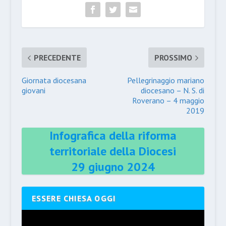
PRECEDENTE
PROSSIMO
Giornata diocesana
Pellegrinaggio mariano
giovani
diocesano – N. S. di
Roverano – 4 maggio
2019
Infografica della riforma
territoriale della Diocesi
29 giugno 2024
ESSERE CHIESA OGGI