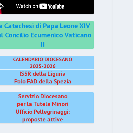
e Catechesi di Papa Leone XIV
ul Concilio Ecumenico Vaticano
II
CALENDARIO DIOCESANO
2025-2026
ISSR della Liguria
Polo FAD della Spezia
Servizio Diocesano
per la Tutela Minori
Ufficio Pellegrinaggi:
proposte attive