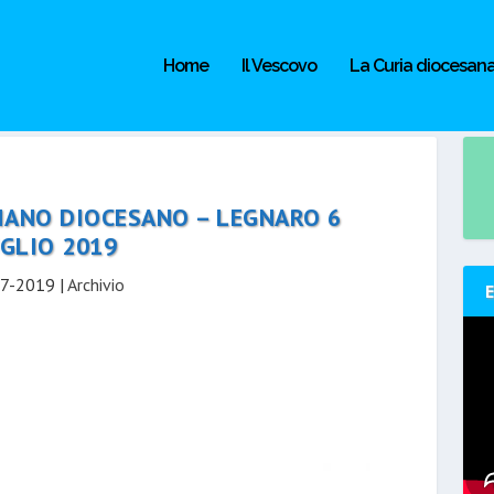
Home
Il Vescovo
La Curia diocesan
IANO DIOCESANO – LEGNARO 6
GLIO 2019
7-2019
|
Archivio