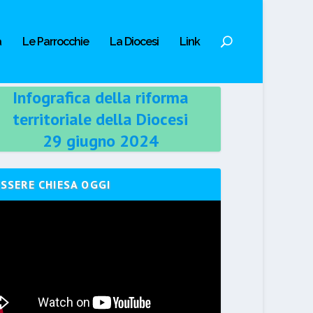
a
Le Parrocchie
La Diocesi
Link
Infografica della riforma
territoriale della Diocesi
29 giugno 2024
ESSERE CHIESA OGGI