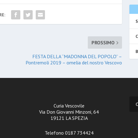
RE:
S
C
PROSSIMO
B
FESTA DELLA “MADONNA DEL POPOLO” –
Pontremoli 2019 – omelia del nostro Vescovo
Curia Vescovile
Via Don Giovanni Minzoni, 64
19121 LA SPEZIA
Telefono 0187 734424