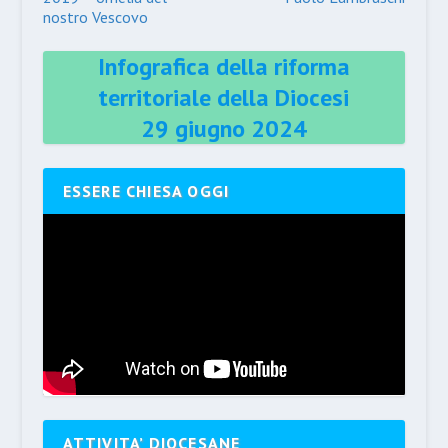
nostro Vescovo
Infografica della riforma
territoriale della Diocesi
29 giugno 2024
ESSERE CHIESA OGGI
ATTIVITA’ DIOCESANE