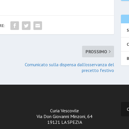
RE:
S
C
PROSSIMO
B
Comunicato sulla dispensa dall’osservanza del
precetto festivo
Curia Vescovile
Via Don Giovanni Minzoni, 64
19121 LA SPEZIA