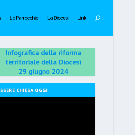
a
Le Parrocchie
La Diocesi
Link
Infografica della riforma
territoriale della Diocesi
29 giugno 2024
ESSERE CHIESA OGGI