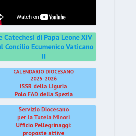
e Catechesi di Papa Leone XIV
ul Concilio Ecumenico Vaticano
II
CALENDARIO DIOCESANO
2025-2026
ISSR della Liguria
Polo FAD della Spezia
Servizio Diocesano
per la Tutela Minori
Ufficio Pellegrinaggi:
proposte attive