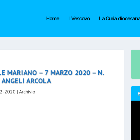
Home
Il Vescovo
La Curia diocesan
E MARIANO – 7 MARZO 2020 – N.
I ANGELI ARCOLA
2-2020
|
Archivio