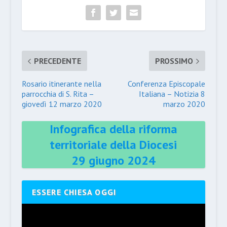
PRECEDENTE
PROSSIMO
Rosario itinerante nella
Conferenza Episcopale
parrocchia di S. Rita –
Italiana – Notizia 8
giovedì 12 marzo 2020
marzo 2020
Infografica della riforma
territoriale della Diocesi
29 giugno 2024
ESSERE CHIESA OGGI