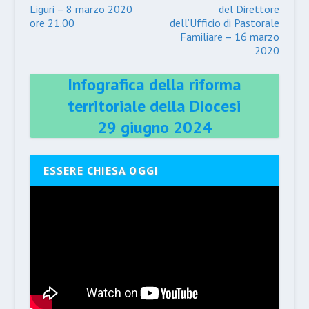
Liguri – 8 marzo 2020
del Direttore
ore 21.00
dell’Ufficio di Pastorale
Familiare – 16 marzo
2020
Infografica della riforma
territoriale della Diocesi
29 giugno 2024
ESSERE CHIESA OGGI