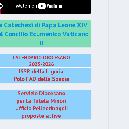
e Catechesi di Papa Leone XIV
ul Concilio Ecumenico Vaticano
II
CALENDARIO DIOCESANO
2025-2026
ISSR della Liguria
Polo FAD della Spezia
Servizio Diocesano
per la Tutela Minori
Ufficio Pellegrinaggi:
proposte attive