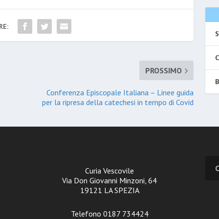
RE:
S
C
PROSSIMO
B
Conferenza Episcopale Italiana – Linee guida
per la ripresa della catechesi in tempo di Covid
Curia Vescovile
Via Don Giovanni Minzoni, 64
19121 LA SPEZIA
Telefono 0187 734424