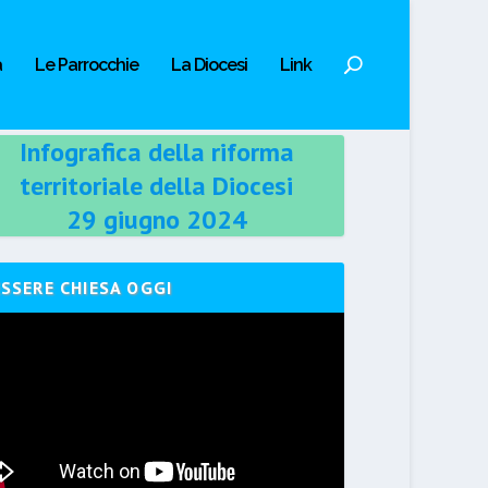
a
Le Parrocchie
La Diocesi
Link
Infografica della riforma
territoriale della Diocesi
29 giugno 2024
ESSERE CHIESA OGGI