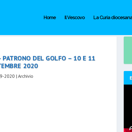
Home
Il Vescovo
La Curia diocesan
– PATRONO DEL GOLFO – 10 E 11
TEMBRE 2020
9-2020
|
Archivio