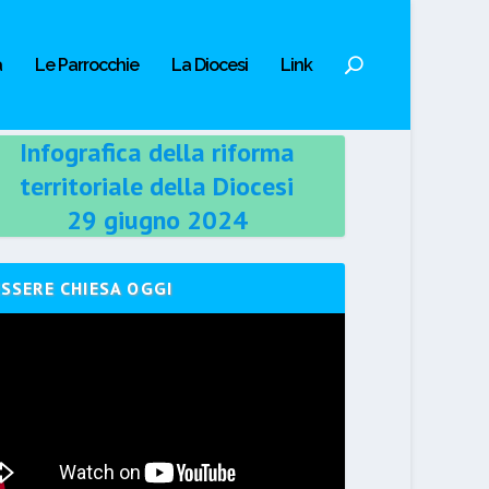
a
Le Parrocchie
La Diocesi
Link
Infografica della riforma
territoriale della Diocesi
29 giugno 2024
ESSERE CHIESA OGGI