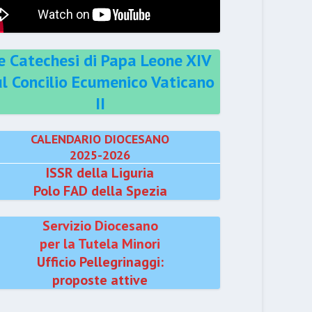
e Catechesi di Papa Leone XIV
ul Concilio Ecumenico Vaticano
II
CALENDARIO DIOCESANO
2025-2026
ISSR della Liguria
Polo FAD della Spezia
Servizio Diocesano
per la Tutela Minori
Ufficio Pellegrinaggi:
proposte attive