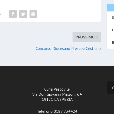
RE:
S
C
PROSSIMO
B
Concorso Diocesano Presepe Cristiano
Curia Vescovile
Via Don Giovanni Minzoni, 64
19121 LA SPEZIA
Telefono 0187 734424