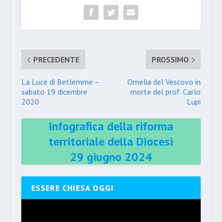
PRECEDENTE
PROSSIMO
La Luce di Betlemme –
Omelia del Vescovo in
sabato 19 dicembre
morte del prof. Carlo
2020
Lupi
Infografica della riforma
territoriale della Diocesi
29 giugno 2024
ESSERE CHIESA OGGI