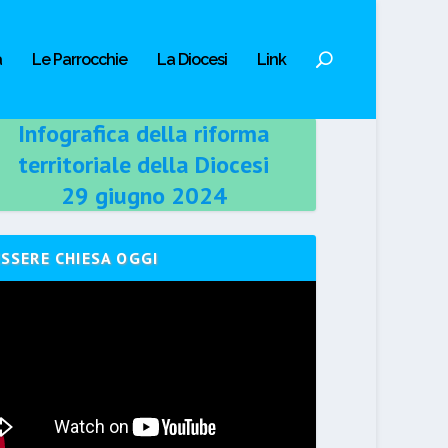
a
Le Parrocchie
La Diocesi
Link
Infografica della riforma
territoriale della Diocesi
29 giugno 2024
ESSERE CHIESA OGGI