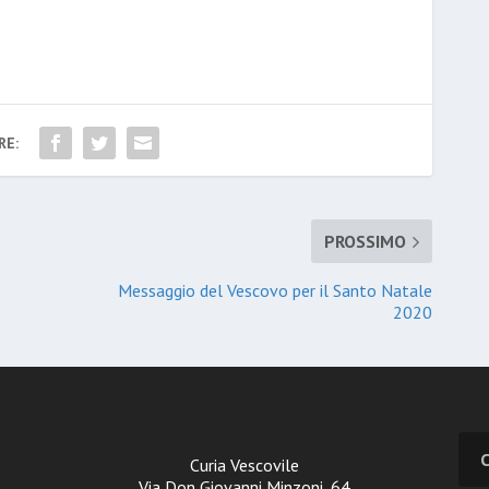
RE:
PROSSIMO
Messaggio del Vescovo per il Santo Natale
2020
Curia Vescovile
Via Don Giovanni Minzoni, 64