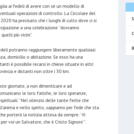
iglia ai fedeli di avere con sé un modello di
entuali operazioni di controllo. La Circolare del
S
2020 ha precisato che i luoghi di culto dove ci si
tecipazione a una celebrazione “dovranno
C
uelli più vicini”.
B
fedeli potranno raggiungere liberamente qualsiasi
za, domicilio o abitazione. Se esso ha una
ti è possibile recarsi in chiese situate in altri
vincia e distanti non oltre i 30 km.
ste giornate, a non dimenticare e ad
municano le loro fatiche, le loro speranze,
spirituali. “Nel silenzio delle tante ferite che
l’anima e nello spirito, sappiamo per fede che sta
che porterà la notizia attesa da sempre: ‘Vi
per voi un Salvatore, che è Cristo Signore’”.