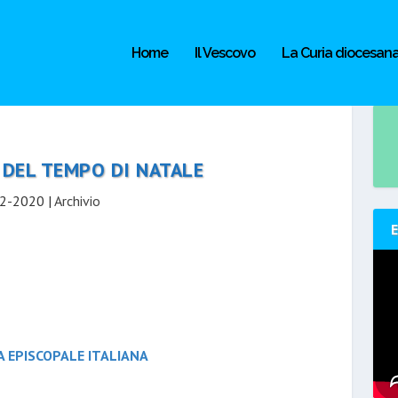
Home
Il Vescovo
La Curia diocesan
 DEL TEMPO DI NATALE
2-2020
|
Archivio
 EPISCOPALE ITALIANA