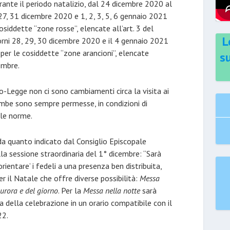
rante il periodo natalizio, dal 24 dicembre 2020 al
 27, 31 dicembre 2020 e 1, 2, 3, 5, 6 gennaio 2021
osiddette “zone rosse”, elencate all’art. 3 del
L
rni 28, 29, 30 dicembre 2020 e il 4 gennaio 2021
e per le cosiddette “zone arancioni”, elencate
s
embre.
-Legge non ci sono cambiamenti circa la visita ai
rambe sono sempre permesse, in condizioni di
lle norme.
da quanto indicato dal Consiglio Episcopale
a sessione straordinaria del 1° dicembre: “Sarà
‘orientare’ i fedeli a una presenza ben distribuita,
er il Natale che offre diverse possibilità:
Messa
’aurora e del giorno
. Per la
Messa nella notte
sarà
ta della celebrazione in un orario compatibile con il
22.