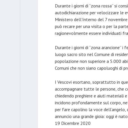
Durante i giorni di “zona rossa” si cons
autodichiarazione per velocizzare le ev
Ministero dell’Interno del 7 novembre 
può recare per una visita o per la par
ragionevolmente essere individuati fra q
Durante i giorni di “zona arancione” i 
luogo sacro sito nel Comune di residen
popolazione non superiore a 5.000 abitan
Comuni che non siano capoluoghi di pro
I Vescovi esortano, soprattutto in que
accompagnare tutte le persone, che co
chiedendo preghiere e aiuti materiali e 
incidono profondamente sul corpo, nel
per fare capolino la voce dell’angelo, 
annuncio una grande gioia: oggi è nato 
19 Dicembre 2020