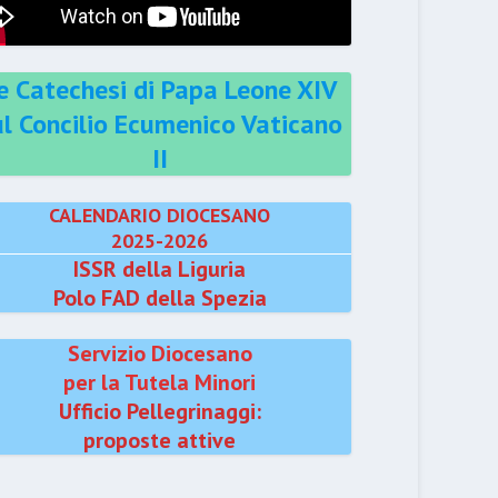
e Catechesi di Papa Leone XIV
ul Concilio Ecumenico Vaticano
II
CALENDARIO DIOCESANO
2025-2026
ISSR della Liguria
Polo FAD della Spezia
Servizio Diocesano
per la Tutela Minori
Ufficio Pellegrinaggi:
proposte attive