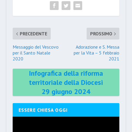
PRECEDENTE
PROSSIMO
Messaggio del Vescovo
Adorazione e S. Messa
per il Santo Natale
per la Vita – 5 febbraio
2020
2021
Infografica della riforma
territoriale della Diocesi
29 giugno 2024
ESSERE CHIESA OGGI