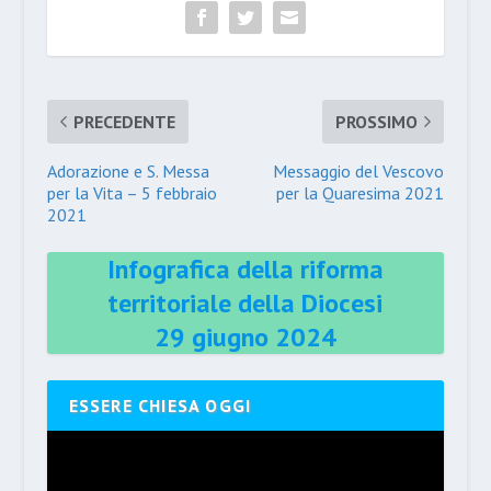
PRECEDENTE
PROSSIMO
Adorazione e S. Messa
Messaggio del Vescovo
per la Vita – 5 febbraio
per la Quaresima 2021
2021
Infografica della riforma
territoriale della Diocesi
29 giugno 2024
ESSERE CHIESA OGGI