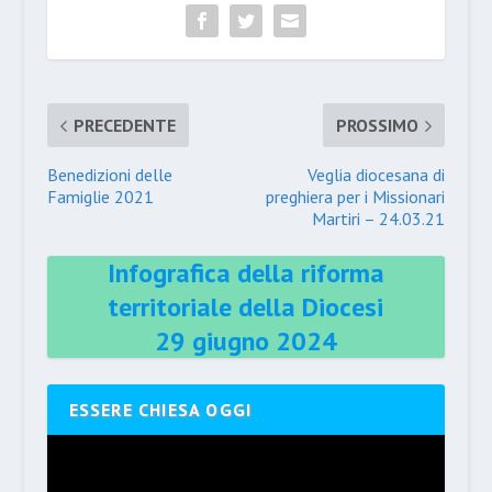
PRECEDENTE
PROSSIMO
Benedizioni delle
Veglia diocesana di
Famiglie 2021
preghiera per i Missionari
Martiri – 24.03.21
Infografica della riforma
territoriale della Diocesi
29 giugno 2024
ESSERE CHIESA OGGI