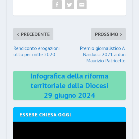
PRECEDENTE
PROSSIMO
Rendiconto erogazioni
Premio giornalistico A.
otto per mille 2020
Narducci 2021 a don
Maurizio Patricello
Infografica della riforma
territoriale della Diocesi
29 giugno 2024
ESSERE CHIESA OGGI