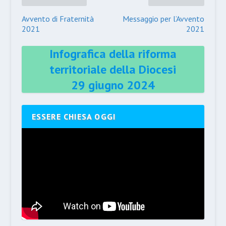
Avvento di Fraternità
Messaggio per l’Avvento
2021
2021
Infografica della riforma
territoriale della Diocesi
29 giugno 2024
ESSERE CHIESA OGGI