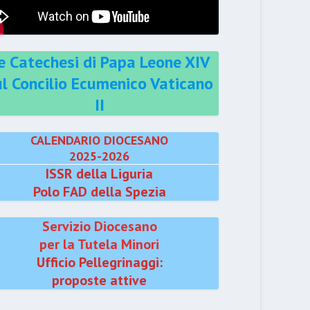
e Catechesi di Papa Leone XIV
ul Concilio Ecumenico Vaticano
II
CALENDARIO DIOCESANO
2025-2026
ISSR della Liguria
Polo FAD della Spezia
Servizio Diocesano
per la Tutela Minori
Ufficio Pellegrinaggi:
proposte attive