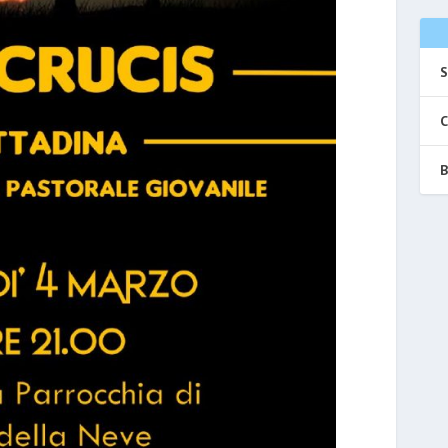
S
C
B