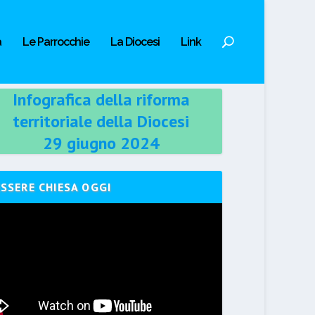
a
Le Parrocchie
La Diocesi
Link
Infografica della riforma
territoriale della Diocesi
29 giugno 2024
ESSERE CHIESA OGGI