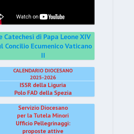
e Catechesi di Papa Leone XIV
ul Concilio Ecumenico Vaticano
II
CALENDARIO DIOCESANO
2025-2026
ISSR della Liguria
Polo FAD della Spezia
Servizio Diocesano
per la Tutela Minori
Ufficio Pellegrinaggi:
proposte attive