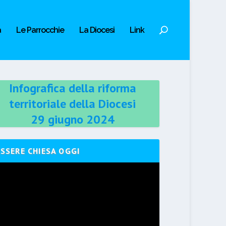
a
Le Parrocchie
La Diocesi
Link
Infografica della riforma
territoriale della Diocesi
29 giugno 2024
ESSERE CHIESA OGGI