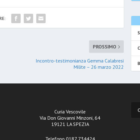
RE:
S
PROSSIMO
C
Incontro-testimonianza Gemma Calabresi
B
Milite – 26 marzo 2022
Curia Vescovile
Via Don Giovanni Minzoni, 64
19121 LA SPEZIA
Telefono 0187 734424