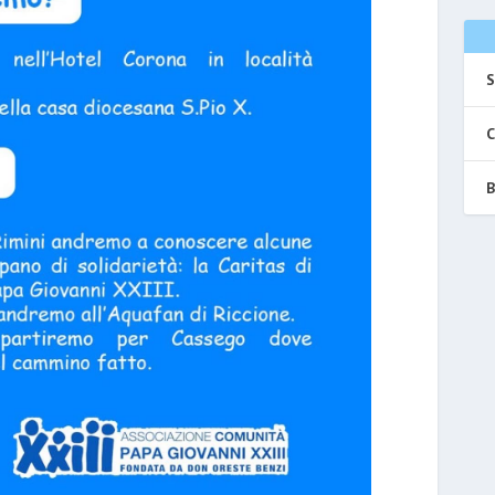
S
C
B