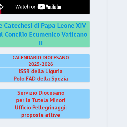
e Catechesi di Papa Leone XIV
ul Concilio Ecumenico Vaticano
II
CALENDARIO DIOCESANO
2025-2026
ISSR della Liguria
Polo FAD della Spezia
Servizio Diocesano
per la Tutela Minori
Ufficio Pellegrinaggi:
proposte attive