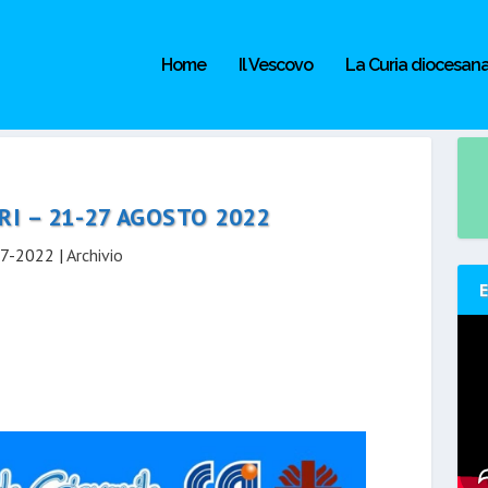
Home
Il Vescovo
La Curia diocesan
I – 21-27 AGOSTO 2022
7-2022
|
Archivio