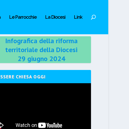
a
Le Parrocchie
La Diocesi
Link
Infografica della riforma
territoriale della Diocesi
29 giugno 2024
ESSERE CHIESA OGGI