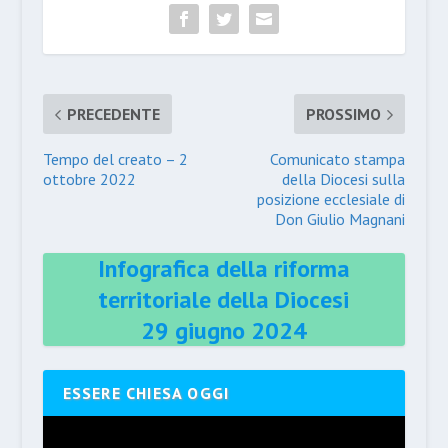
PRECEDENTE
PROSSIMO
Tempo del creato – 2
Comunicato stampa
ottobre 2022
della Diocesi sulla
posizione ecclesiale di
Don Giulio Magnani
Infografica della riforma
territoriale della Diocesi
29 giugno 2024
ESSERE CHIESA OGGI