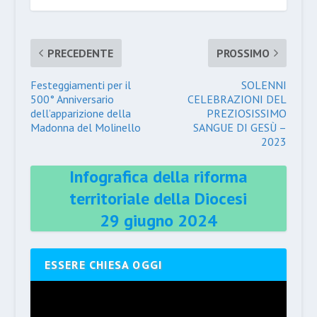
PRECEDENTE
PROSSIMO
Festeggiamenti per il
SOLENNI
500° Anniversario
CELEBRAZIONI DEL
dell’apparizione della
PREZIOSISSIMO
Madonna del Molinello
SANGUE DI GESÙ –
2023
Infografica della riforma
territoriale della Diocesi
29 giugno 2024
ESSERE CHIESA OGGI