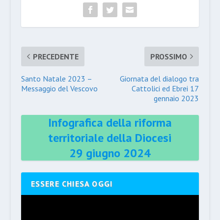
PRECEDENTE
PROSSIMO
Santo Natale 2023 –
Giornata del dialogo tra
Messaggio del Vescovo
Cattolici ed Ebrei 17
gennaio 2023
Infografica della riforma
territoriale della Diocesi
29 giugno 2024
ESSERE CHIESA OGGI