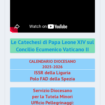
Le Catechesi di Papa Leone XIV sul
Concilio Ecumenico Vaticano II
CALENDARIO DIOCESANO
2025-2026
ISSR della Liguria
Polo FAD della Spezia
Servizio Diocesano
per la Tutela Minori
Ufficio Pellegrinaggi: