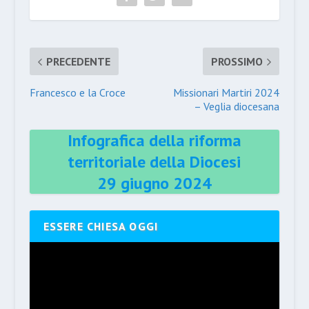
PRECEDENTE
PROSSIMO
Francesco e la Croce
Missionari Martiri 2024
– Veglia diocesana
Infografica della riforma
territoriale della Diocesi
29 giugno 2024
ESSERE CHIESA OGGI