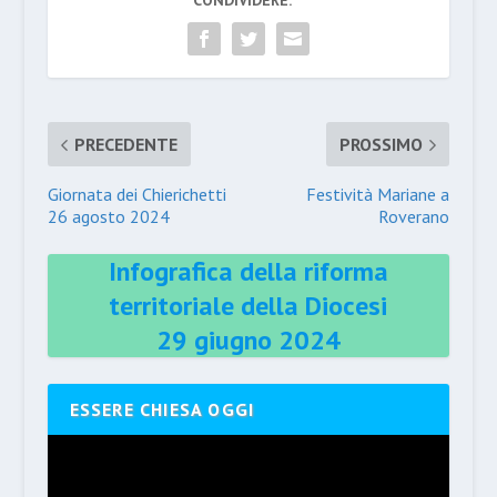
CONDIVIDERE:
PRECEDENTE
PROSSIMO
Giornata dei Chierichetti
Festività Mariane a
26 agosto 2024
Roverano
Infografica della riforma
territoriale della Diocesi
29 giugno 2024
ESSERE CHIESA OGGI