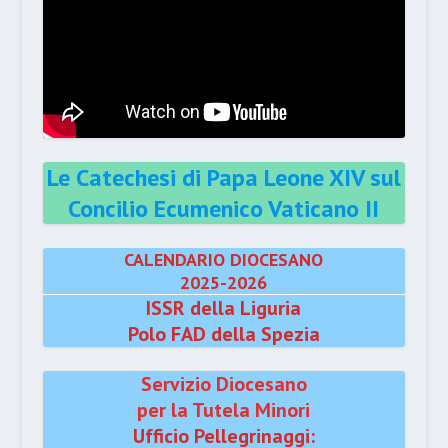
Le Catechesi di Papa Leone XIV sul
Concilio Ecumenico Vaticano II
CALENDARIO DIOCESANO
2025-2026
ISSR della Liguria
Polo FAD della Spezia
Servizio Diocesano
per la Tutela Minori
Ufficio Pellegrinaggi: