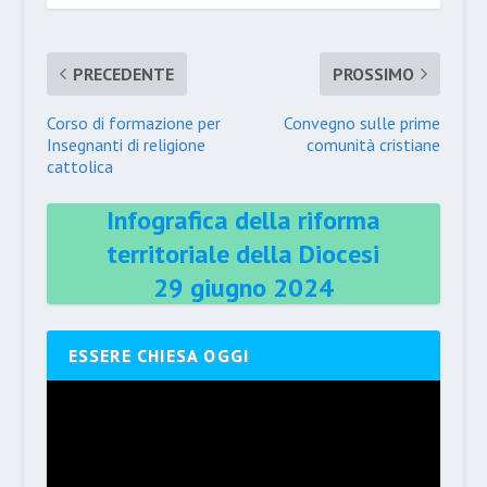
PRECEDENTE
PROSSIMO
Corso di formazione per
Convegno sulle prime
Insegnanti di religione
comunità cristiane
cattolica
Infografica della riforma
territoriale della Diocesi
29 giugno 2024
ESSERE CHIESA OGGI