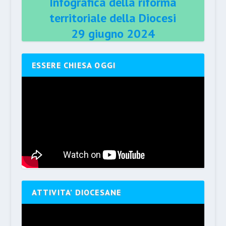
Infografica della riforma
territoriale della Diocesi
29 giugno 2024
ESSERE CHIESA OGGI
ATTIVITA’ DIOCESANE