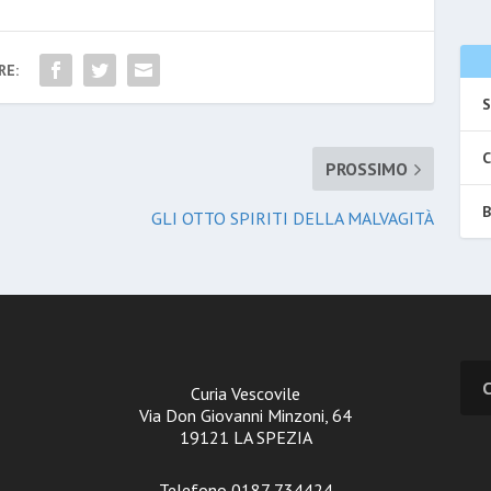
RE:
S
C
PROSSIMO
B
GLI OTTO SPIRITI DELLA MALVAGITÀ
Curia Vescovile
Via Don Giovanni Minzoni, 64
19121 LA SPEZIA
Telefono 0187 734424