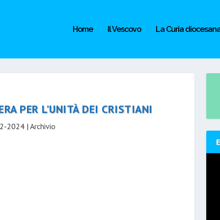
Home
Il Vescovo
La Curia diocesan
RA PER L’UNITÀ DEI CRISTIANI
2-2024
|
Archivio