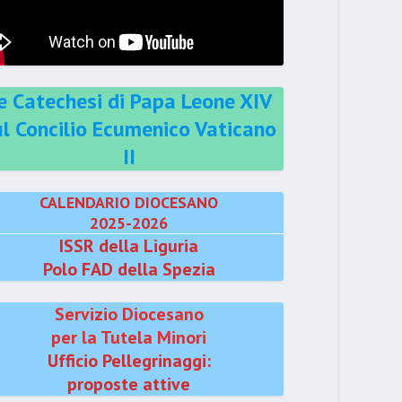
e Catechesi di Papa Leone XIV
ul Concilio Ecumenico Vaticano
II
CALENDARIO DIOCESANO
2025-2026
ISSR della Liguria
Polo FAD della Spezia
Servizio Diocesano
per la Tutela Minori
Ufficio Pellegrinaggi:
proposte attive