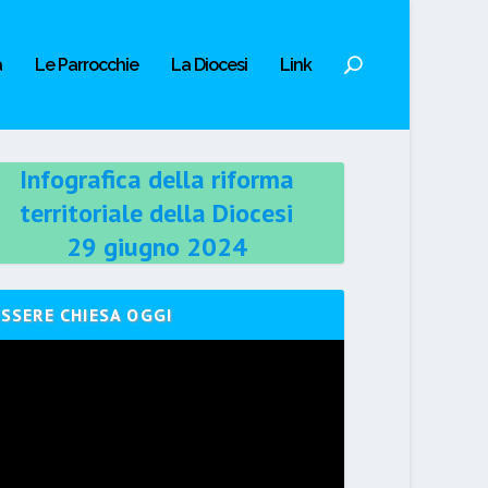
a
Le Parrocchie
La Diocesi
Link
Infografica della riforma
territoriale della Diocesi
29 giugno 2024
ESSERE CHIESA OGGI