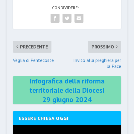
CONDIVIDERE:
PRECEDENTE
PROSSIMO
Veglia di Pentecoste
Invito alla preghiera per
la Pace
Infografica della riforma
territoriale della Diocesi
29 giugno 2024
ESSERE CHIESA OGGI