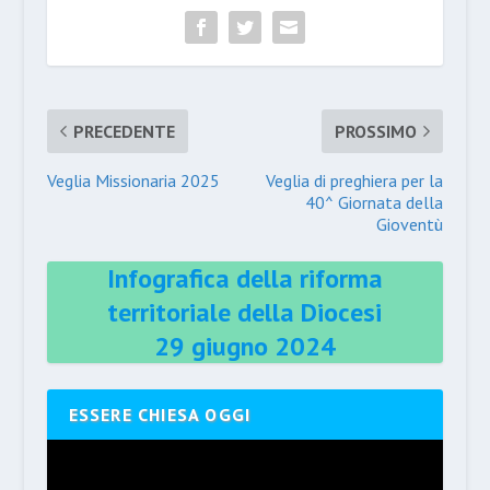
PRECEDENTE
PROSSIMO
Veglia Missionaria 2025
Veglia di preghiera per la
40^ Giornata della
Gioventù
Infografica della riforma
territoriale della Diocesi
29 giugno 2024
ESSERE CHIESA OGGI