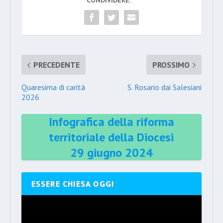
CONDIVIDERE:
PRECEDENTE
PROSSIMO
Quaresima di carità
S. Rosario dai Salesiani
2026
Infografica della riforma
territoriale della Diocesi
29 giugno 2024
ESSERE CHIESA OGGI