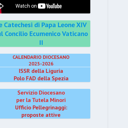
e Catechesi di Papa Leone XIV
ul Concilio Ecumenico Vaticano
II
CALENDARIO DIOCESANO
2025-2026
ISSR della Liguria
Polo FAD della Spezia
Servizio Diocesano
per la Tutela Minori
Ufficio Pellegrinaggi:
proposte attive