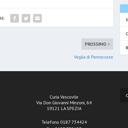
RE:
S
C
PROSSIMO
B
Veglia di Pentecoste
Curia Vescovile
Via Don Giovanni Minzoni, 64
19121 LA SPEZIA
Telefono 0187 734424