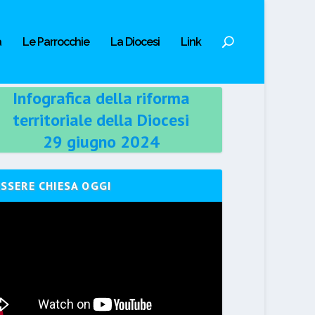
a
Le Parrocchie
La Diocesi
Link
Infografica della riforma
territoriale della Diocesi
29 giugno 2024
ESSERE CHIESA OGGI