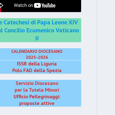
e Catechesi di Papa Leone XIV
ul Concilio Ecumenico Vaticano
II
CALENDARIO DIOCESANO
2025-2026
ISSR della Liguria
Polo FAD della Spezia
Servizio Diocesano
per la Tutela Minori
Ufficio Pellegrinaggi:
proposte attive