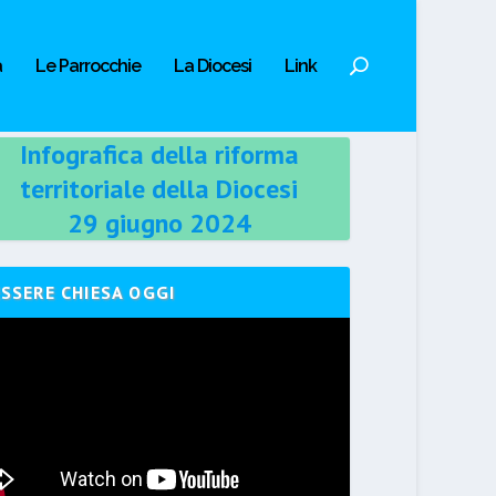
a
Le Parrocchie
La Diocesi
Link
Infografica della riforma
territoriale della Diocesi
29 giugno 2024
ESSERE CHIESA OGGI