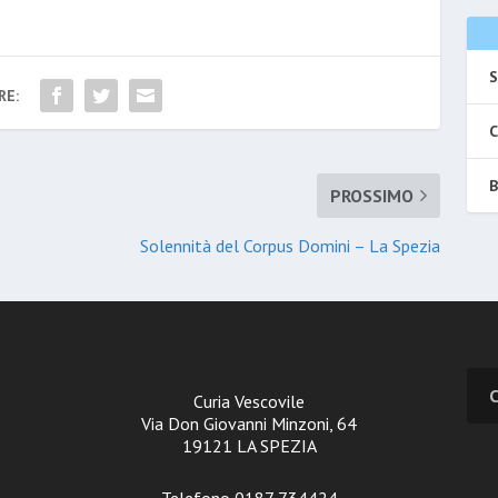
S
RE:
C
B
PROSSIMO
Solennità del Corpus Domini – La Spezia
Curia Vescovile
Via Don Giovanni Minzoni, 64
19121 LA SPEZIA