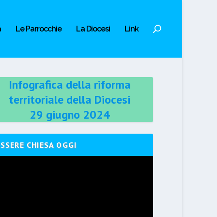
a
Le Parrocchie
La Diocesi
Link
Infografica della riforma
territoriale della Diocesi
29 giugno 2024
ESSERE CHIESA OGGI