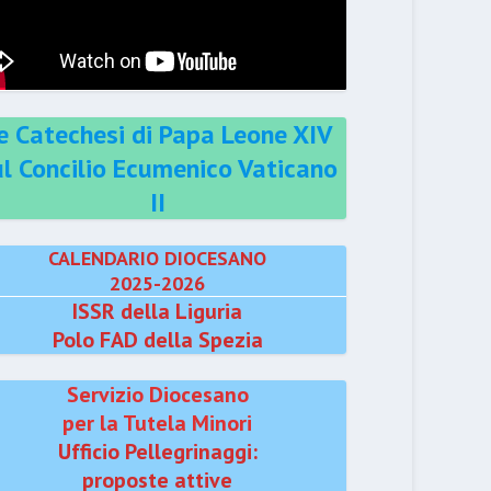
e Catechesi di Papa Leone XIV
ul Concilio Ecumenico Vaticano
II
CALENDARIO DIOCESANO
2025-2026
ISSR della Liguria
Polo FAD della Spezia
Servizio Diocesano
per la Tutela Minori
Ufficio Pellegrinaggi:
proposte attive