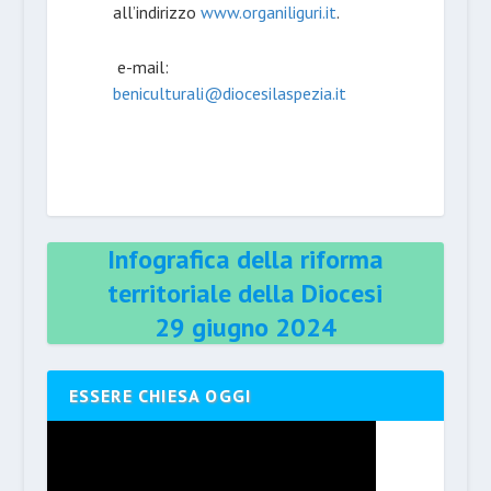
all’indirizzo
www.organiliguri.it
.
e-mail:
beniculturali@diocesilaspezia.it
Infografica della riforma
territoriale della Diocesi
29 giugno 2024
ESSERE CHIESA OGGI