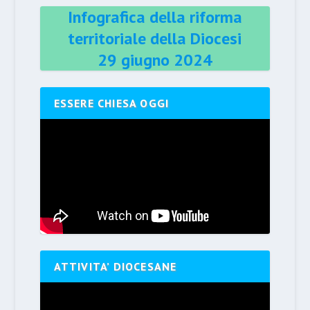
Infografica della riforma
territoriale della Diocesi
29 giugno 2024
ESSERE CHIESA OGGI
ATTIVITA’ DIOCESANE