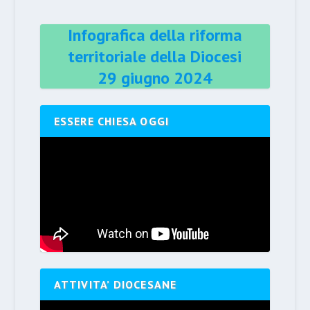
Infografica della riforma
territoriale della Diocesi
29 giugno 2024
ESSERE CHIESA OGGI
ATTIVITA’ DIOCESANE